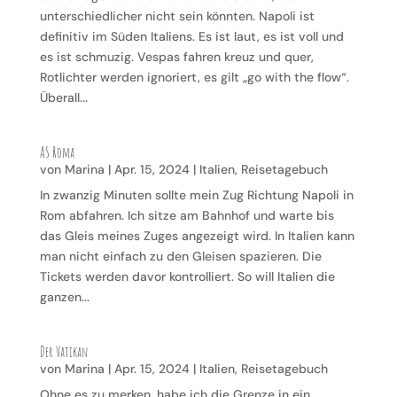
unterschiedlicher nicht sein könnten. Napoli ist
definitiv im Süden Italiens. Es ist laut, es ist voll und
es ist schmuzig. Vespas fahren kreuz und quer,
Rotlichter werden ignoriert, es gilt „go with the flow“.
Überall...
AS Roma
von
Marina
|
Apr. 15, 2024
|
Italien
,
Reisetagebuch
In zwanzig Minuten sollte mein Zug Richtung Napoli in
Rom abfahren. Ich sitze am Bahnhof und warte bis
das Gleis meines Zuges angezeigt wird. In Italien kann
man nicht einfach zu den Gleisen spazieren. Die
Tickets werden davor kontrolliert. So will Italien die
ganzen...
Der Vatikan
von
Marina
|
Apr. 15, 2024
|
Italien
,
Reisetagebuch
Ohne es zu merken, habe ich die Grenze in ein