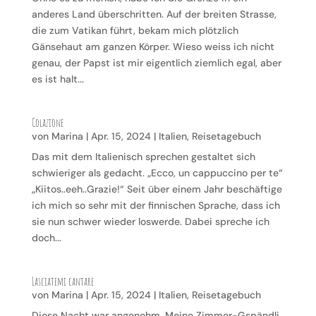
anderes Land überschritten. Auf der breiten Strasse,
die zum Vatikan führt, bekam mich plötzlich
Gänsehaut am ganzen Körper. Wieso weiss ich nicht
genau, der Papst ist mir eigentlich ziemlich egal, aber
es ist halt...
Colazione
von
Marina
|
Apr. 15, 2024
|
Italien
,
Reisetagebuch
Das mit dem Italienisch sprechen gestaltet sich
schwieriger als gedacht. „Ecco, un cappuccino per te“
„Kiitos..eeh..Grazie!“ Seit über einem Jahr beschäftige
ich mich so sehr mit der finnischen Sprache, dass ich
sie nun schwer wieder loswerde. Dabei spreche ich
doch...
Lasciatemi cantare
von
Marina
|
Apr. 15, 2024
|
Italien
,
Reisetagebuch
Diese Nacht war angenehm. Meine Zimmer-Gspändli