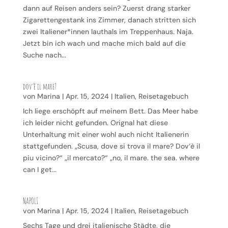
dann auf Reisen anders sein? Zuerst drang starker
Zigarettengestank ins Zimmer, danach stritten sich
zwei Italiener*innen lauthals im Treppenhaus. Naja.
Jetzt bin ich wach und mache mich bald auf die
Suche nach...
dov‘è il mare?
von
Marina
|
Apr. 15, 2024
|
Italien
,
Reisetagebuch
Ich liege erschöpft auf meinem Bett. Das Meer habe
ich leider nicht gefunden. Orignal hat diese
Unterhaltung mit einer wohl auch nicht Italienerin
stattgefunden. „Scusa, dove si trova il mare? Dov‘è il
piu vicino?“ „il mercato?“ „no, il mare. the sea. where
can I get...
NAPOLI
von
Marina
|
Apr. 15, 2024
|
Italien
,
Reisetagebuch
Sechs Tage und drei italienische Städte, die