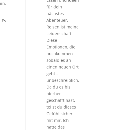
Essen und Ideen
hin.
für dein
nächstes
Abenteuer.
. Es
Reisen ist meine
Leidenschaft.
Diese
Emotionen, die
hochkommen
sobald es an
einen neuen Ort
geht –
unbeschreiblich.
Da du es bis
hierher
geschafft hast,
teilst du dieses
Gefühl sicher
mit mir. Ich
hatte das