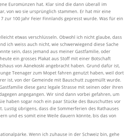
gene Euromünzen hat. Klar sind die dann überall im
ar, von wo sie ursprünglich stammen. Er hat mir eine
7 zur 100 Jahr Feier Finnlands gepresst wurde. Was für ein
elleicht etwas verschlüsseln. Obwohl ich nicht glaube, dass
 Und ich weiss auch nicht, wie schwerwiegend diese Sache
 könnte sein, dass jemand aus meiner Gastfamilie, oder
heute ein grosses Plakat aus Stoff mit einer Botschaft
shaus von Äänekoski angebracht haben. Grund dafür ist,
 junge Teenager zum Mopet fahren genutzt haben, weil dort
erer ist, von der Gemeinde mit Bauschutt zugemüllt wurde.
Gastfamilie diese ganz legale Strasse mit seinen oder ihren
dagegen angegangen. Wir sind dann vorbei gefahren, um
ie haben sogar noch ein paar Stücke des Bauschuttes vor
gt. Lustig übrigens, dass die Sommerferien des Rathauses
ern und es somit eine Weile dauern könnte, bis das von
Nationalpärke. Wenn ich zuhause in der Schweiz bin, gehe