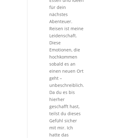
Essen und Ideen
für dein
nächstes
Abenteuer.
Reisen ist meine
Leidenschaft.
Diese
Emotionen, die
hochkommen
sobald es an
einen neuen Ort
geht –
unbeschreiblich.
Da du es bis
hierher
geschafft hast,
teilst du dieses
Gefühl sicher
mit mir. Ich
hatte das