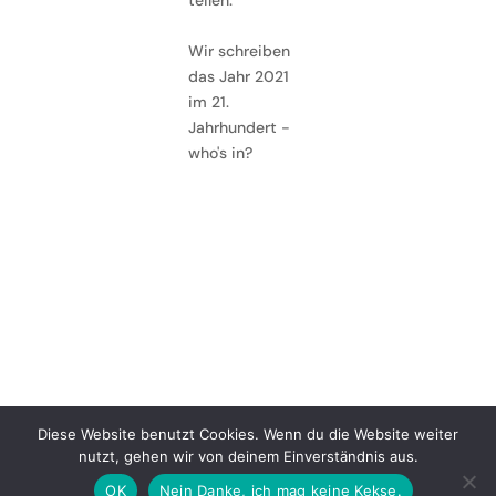
teilen.
Wir schreiben
das Jahr 2021
im 21.
Jahrhundert -
who's in?
Diese Website benutzt Cookies. Wenn du die Website weiter
nutzt, gehen wir von deinem Einverständnis aus.
Instagram
OK
Nein Danke, ich mag keine Kekse.