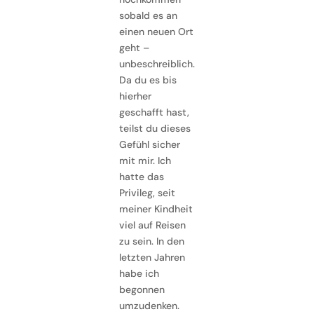
sobald es an
einen neuen Ort
geht –
unbeschreiblich.
Da du es bis
hierher
geschafft hast,
teilst du dieses
Gefühl sicher
mit mir. Ich
hatte das
Privileg, seit
meiner Kindheit
viel auf Reisen
zu sein. In den
letzten Jahren
habe ich
begonnen
umzudenken.