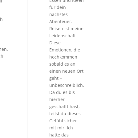
Essen und Ideen
ll
für dein
nächstes
ch
Abenteuer.
Reisen ist meine
Leidenschaft.
Diese
hen.
Emotionen, die
ch
hochkommen
sobald es an
einen neuen Ort
geht –
unbeschreiblich.
Da du es bis
hierher
geschafft hast,
teilst du dieses
Gefühl sicher
mit mir. Ich
hatte das