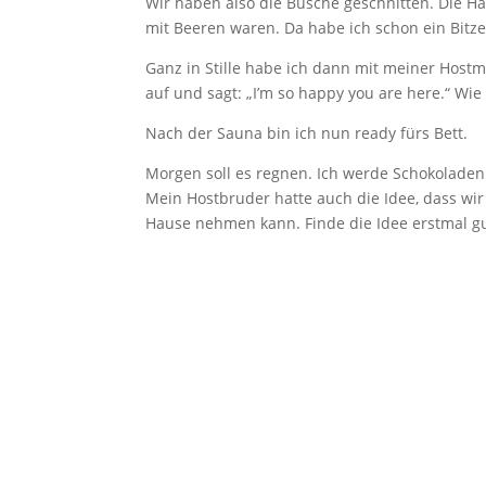
Wir haben also die Büsche geschnitten. Die Häl
mit Beeren waren. Da habe ich schon ein Bitzel
Ganz in Stille habe ich dann mit meiner Host
auf und sagt: „I’m so happy you are here.“ Wie 
Nach der Sauna bin ich nun ready fürs Bett.
Morgen soll es regnen. Ich werde Schokolade
Mein Hostbruder hatte auch die Idee, dass wir
Hause nehmen kann. Finde die Idee erstmal gu