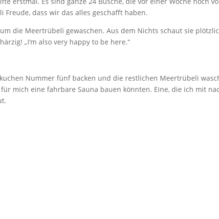
fte erstmal. Es sind ganze 24 Büsche, die vor einer Woche noch vo
i Freude, dass wir das alles geschafft haben.
mum die Meertrübeli gewaschen. Aus dem Nichts schaut sie plötzli
härzig! „I’m also very happy to be here.“
nkuchen Nummer fünf backen und die restlichen Meertrübeli wasc
 für mich eine fahrbare Sauna bauen könnten. Eine, die ich mit na
t.